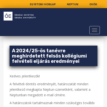
EGYETEMI HONLAP
NEPTUN
EHÖK
S
SZOCTÁM
MOODLE
PÁLYÁZATOK
k
i
p
TOGGLE
t
o
m
a
A 2024/25-ös tanévre
i
meghirdetett felsős kollégiumi
n
felvételi eljárás eredményei
c
o
Kedves Jelentkezők!
n
t
A felvételi döntés eredményét, határozatát minden
e
jelentkező megkapta Neptun-üzenetként, valamint a
n
Neptunban megadott e-mail címére.
t
A határozatok tartalmaznak minden szükséges további