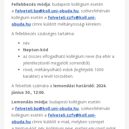
Fellebbezés módja
: budapesti kollégium esetén
a
felveteli.bp@koll.uni-obuda.hu
, székesfehérvári
kollégium esetén a
felveteli.szfv@koll.uni-
obuda.hu
címre küldött méltányossági kérelem.
A fellebbezés szükséges tartalma:
név
Neptun-kód
az összes elfogadható kollégium neve (ha eltér a
jelentkezésnél megjelölt sorrendtől)
rövid, méltányolható indok (legfeljebb 1000
karakter) a levél törzsében.
A felvettek számára a
lemondási határidő: 2024.
június 30., 12:00.
Lemondás módja:
budapesti kollégium esetén
a
felveteli.bp@koll.uni-obuda.hu
, székesfehérvári
kollégium esetén a
felveteli.szfv@koll.uni-
obuda.hu
címre küldött e-mail, melyben szerepel
a
Neptun-kód, név, kollégium neve, esetleg egy rövid indok
,