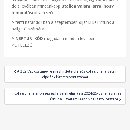
de a levélben mindenképp
utaljon valami arra, hogy
lemondás
ról van szó.
A fenti határidő után a szeptemberi díjat ki kell írnunk a
hallgató számára.
A
NEPTUN-KÓD
megadása minden levélben
KÖTELEZŐ!
Bejegyzés
A 2024/25-ös tanévre meghirdetett felsős kollégiumi felvételi
navigáció
eljárás előzetes pontszámai
Kollégiumi jelentkezés és felvételi eljárás a 2024/25-ös tanévre, az
Óbudai Egyetem leendő hallgatói részére