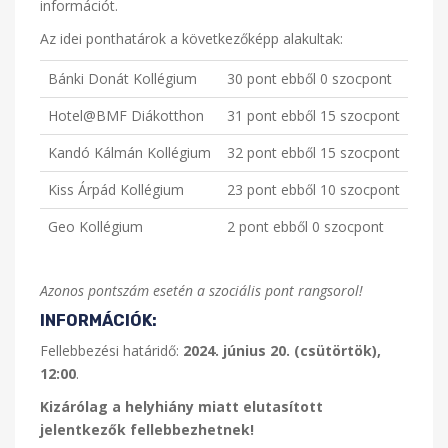
információt.
Az idei ponthatárok a következőképp alakultak:
Bánki Donát Kollégium
30 pont ebből 0 szocpont
Hotel@BMF Diákotthon
31 pont ebből 15 szocpont
Kandó Kálmán Kollégium
32 pont ebből 15 szocpont
Kiss Árpád Kollégium
23 pont ebből 10 szocpont
Geo Kollégium
2 pont ebből 0 szocpont
Azonos pontszám esetén a szociális pont rangsorol!
INFORMÁCIÓK:
Fellebbezési határidő:
2024. június 20. (csütörtök),
12:00
.
Kizárólag a helyhiány miatt elutasított
jelentkezők fellebbezhetnek!