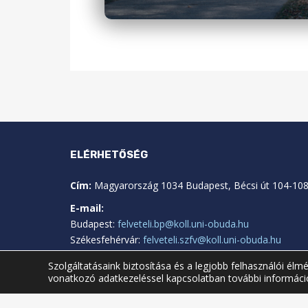
ELÉRHETŐSÉG
Cím:
Magyarország 1034 Budapest, Bécsi út 104-108
E-mail:
Budapest:
felveteli.bp@koll.uni-obuda.hu
Székesfehérvár:
felveteli.szfv@koll.uni-obuda.hu
Szolgáltatásaink biztosítása és a legjobb felhasználói él
vonatkozó adatkezeléssel kapcsolatban további informác