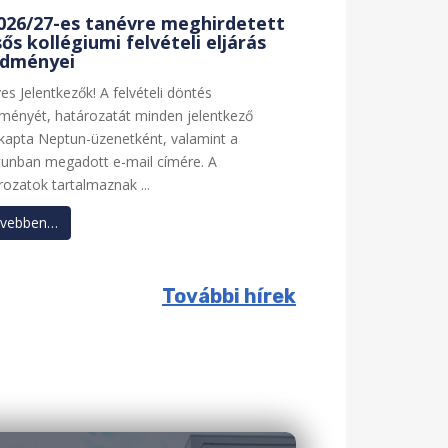
026/27-es tanévre meghirdetett
sős kollégiumi felvételi eljárás
edményei
es Jelentkezők! A felvételi döntés
ményét, határozatát minden jelentkező
apta Neptun-üzenetként, valamint a
unban megadott e-mail címére. A
rozatok tartalmaznak ...
vebben…
További hírek