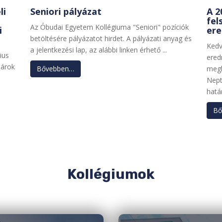
li
Seniori pályázat
A 2
fel
Az Óbudai Egyetem Kollégiuma "Seniori" pozíciók
i
er
betöltésére pályázatot hirdet. A pályázati anyag és
Kedv
a jelentkezési lap, az alábbi linken érhető ...
ius
ered
tárok
Bővebben…
megk
Nept
hatá
Bő
Kollégiumok