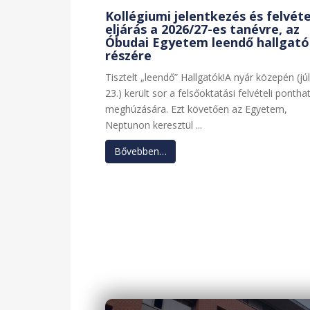
Kollégiumi jelentkezés és felvéte
eljárás a 2026/27-es tanévre, az
Óbudai Egyetem leendő hallgató
részére
Tisztelt „leendő” Hallgatók!A nyár közepén (júl
23.) került sor a felsőoktatási felvételi pontha
meghúzására. Ezt követően az Egyetem,
Neptunon keresztül ...
Bővebben…