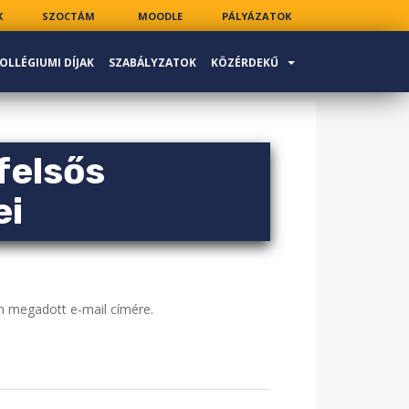
K
SZOCTÁM
MOODLE
PÁLYÁZATOK
OLLÉGIUMI DÍJAK
SZABÁLYZATOK
KÖZÉRDEKŰ
felsős
ei
n megadott e-mail címére.