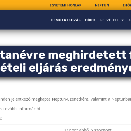
EGYETEMI HONLAP
NEPTUN
EHÖ
BEMUTATKOZÁS
HÍREK
FELVÉTELI
K
tanévre meghirdetett 
vételi eljárás eredmény
minden jelentkező megkapta Neptun-üzenetként, valamint a Neptunba
 további információt.
k:
32 pont ebből 5 szocpont