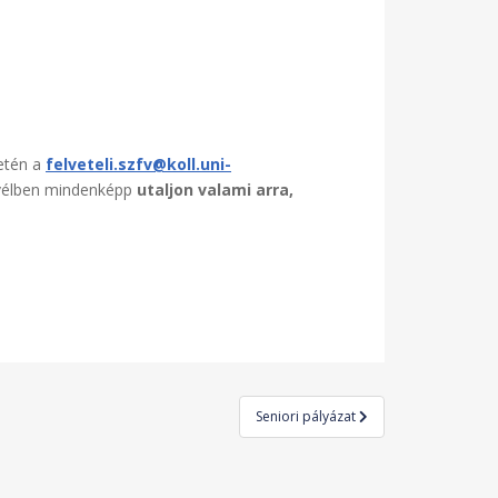
setén a
felveteli.szfv@koll.uni-
evélben mindenképp
utaljon valami arra,
Seniori pályázat