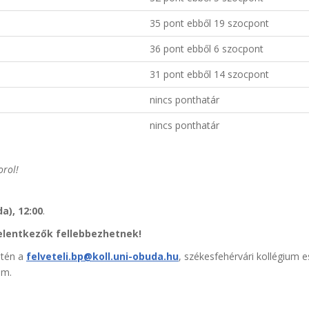
35 pont ebből 19 szocpont
36 pont ebből 6 szocpont
31 pont ebből 14 szocpont
nincs ponthatár
nincs ponthatár
orol!
da), 12:00
.
jelentkezők fellebbezhetnek!
etén a
felveteli.bp@koll.uni-obuda.hu
, székesfehérvári kollégium 
em.