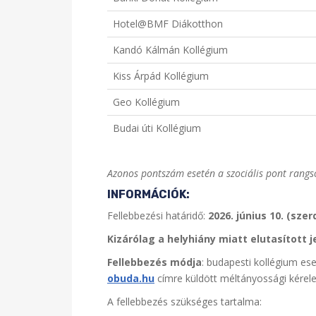
Hotel@BMF Diákotthon
Kandó Kálmán Kollégium
Kiss Árpád Kollégium
Geo Kollégium
Budai úti Kollégium
Azonos pontszám esetén a szociális pont rangs
INFORMÁCIÓK:
Fellebbezési határidő:
2026. június 10. (szer
Kizárólag a helyhiány miatt elutasított 
Fellebbezés módja
: budapesti kollégium es
obuda.hu
címre küldött méltányossági kérel
A fellebbezés szükséges tartalma: