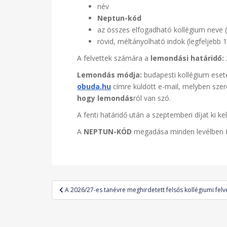
név
Neptun-kód
az összes elfogadható kollégium neve (h
rövid, méltányolható indok (legfeljebb 1
A felvettek számára a
lemondási határidő: 2
Lemondás módja:
budapesti kollégium ese
obuda.hu
címre küldött e-mail, melyben sze
hogy lemondás
ról van szó.
A fenti határidő után a szeptemberi díjat ki ke
A
NEPTUN-KÓD
megadása minden levélben
Bejegyzés
A 2026/27-es tanévre meghirdetett felsős kollégiumi felv
navigáció