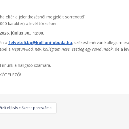
a eltér a jelentkezésnél megjelölt sorrendtől)
000 karakter) a levél törzsében.
026. június 30., 12:00.
tén a
felveteli.bp@koll.uni-obuda.hu
, székesfehérvári kollégium e
repel a
Neptun-kód, név, kollégium neve, esetleg egy rövid indok
, de a l
ll írnunk a hallgató számára.
 KÖTELEZŐ!
ételi eljárás előzetes pontszámai