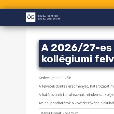
S
k
i
p
t
o
A 2026/27-es 
m
a
kollégiumi fel
i
n
c
o
Kedves Jelentkezők!
n
A felvételi döntés eredményét, határozatát 
t
e
A határozatok tartalmaznak minden szükséges
n
Az idei ponthatárok a következőképp alakulta
t
Bánki Donát Kollégium