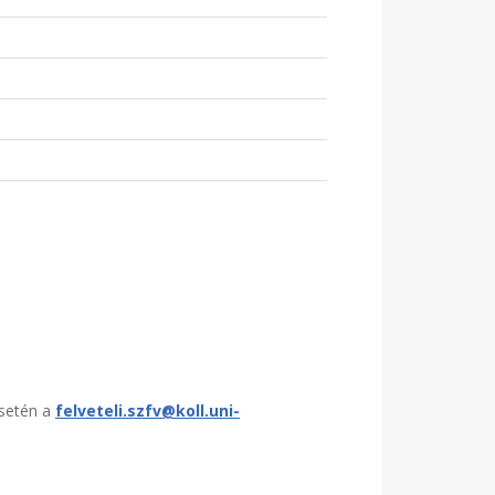
esetén a
felveteli.szfv@koll.uni-